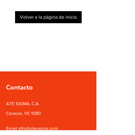
Volver a la página de inicio
Contacto
ATE SIGMA, C.A.
Caracas, VE 1080
Email
info@atesigma.com