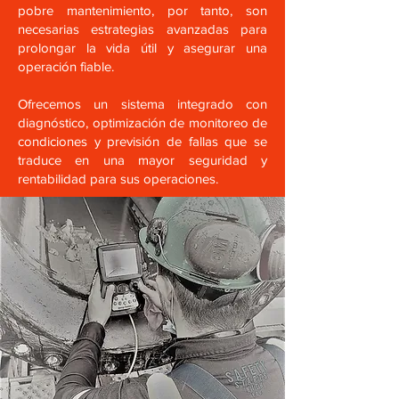
pobre mantenimiento, por tanto, son
necesarias estrategias avanzadas para
prolongar la vida útil y asegurar una
operación fiable.
Ofrecemos un sistema integrado con
diagnóstico, optimización de monitoreo de
condiciones y previsión de fallas que se
traduce en una mayor seguridad y
rentabilidad para sus operaciones.