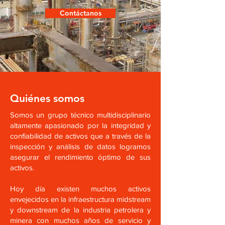
Contáctanos
Quién
es somos
Somos un grupo técnico multidisciplinario
altamente apasionado por la integridad y
confiabilidad de activos que a través de la
inspección y análisis de datos logramos
asegurar
el rendimiento óptimo de sus
activos
.
Hoy día existen muchos a
ctivos
envejecidos en la infraestructura
midstream
y downstream de la industria petrolera y
minera con muchos años de servicio y